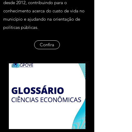
desde 2012, contribuindo para o
conhecimento acerca do custo de vida no
município e ajudando na orientação de
políticas públicas.
Confira