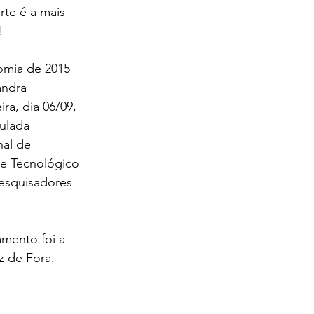
te é a mais 
!
mia de 2015 
andra 
ra, dia 06/09, 
ulada 
al de 
 e Tecnológico 
Pesquisadores 
amento foi a 
z de Fora.