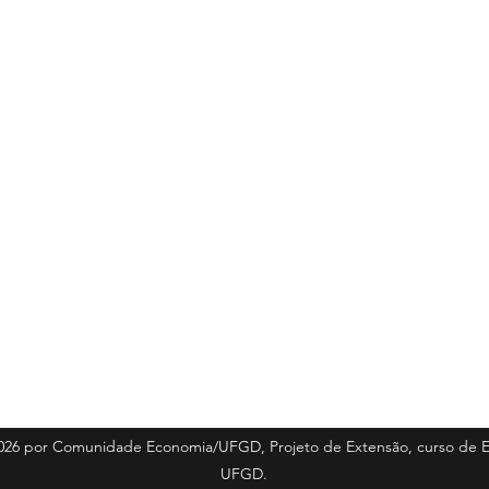
026 por Comunidade Economia/UFGD, Projeto de Extensão, curso de 
UFGD.