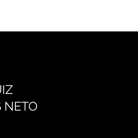
eases
Projetos
Quem Somos
O Curso de Economia
IZ
 NETO