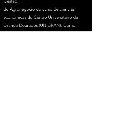
Gestão
do Agronegócio do curso de ciências
econômicas do Centro Universitário da
Grande Dourados (UNIGRAN). Como
extensionista e pesquisadora vem
coordenando as ações desde 2022 do
projeto de pesquisa e extensão Ara Poty
Cooperação
e Empreendedorismo Indígena bem como
ações que integram o Projeto Salas Verdes
credenciado pelo Ministério do Meio
Ambiente em 2024.
Instagram
LinkedIn