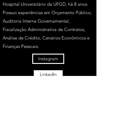
Hospital Universitário da UFGD, há 8 anos.
Possuo experiências em Orçamento Público,
Auditoria Interna Governamental,
Fiscalização Administrativa de Contratos,
Análise de Crédito, Cenários Econômicos e
Finanças Pessoais.
Instagram
LinkedIn
Facebook
Lattes