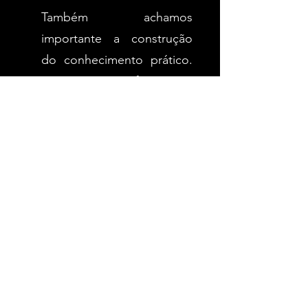
Também achamos
importante a construção
do conhecimento prático.
Por isso, oferecemos
oportunidades de trabalhar
nos diversos projetos de
extensão, projetos de
pesquisa e estágios,
permitindo que você
construa conhecimentos
práticos e exercitando sua
capacidade de análise e de
resolução de problemas. É
uma experiência de