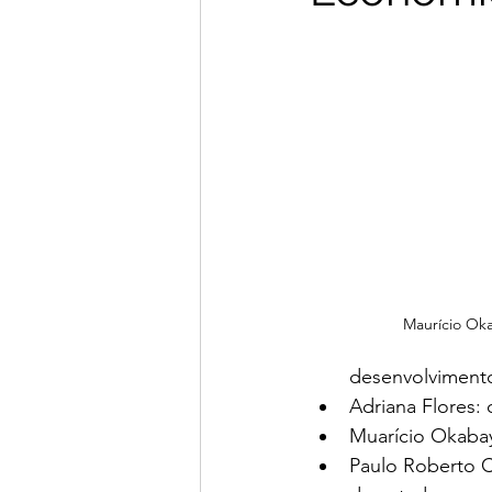
Maurício Oka
desenvolvimento
Adriana Flores:
Muarício Okabay
Paulo Roberto C