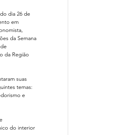
do dia 26 de 
ento em 
onomista, 
ões da Semana 
 de 
o da Região 
ntaram suas 
guintes temas:
dorismo e 
e
co do interior 