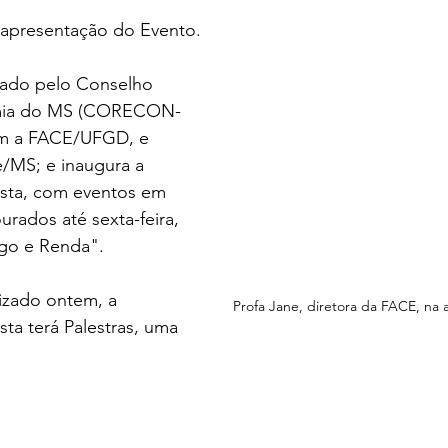
 apresentação do Evento.
zado pelo Conselho 
mia do MS (CORECON-
om a FACE/UFGD, e 
/MS; e inaugura a 
ta, com eventos em 
ados até sexta-feira, 
go e Renda".
izado ontem, a 
Profa Jane, diretora da FACE, na 
a terá Palestras, uma 