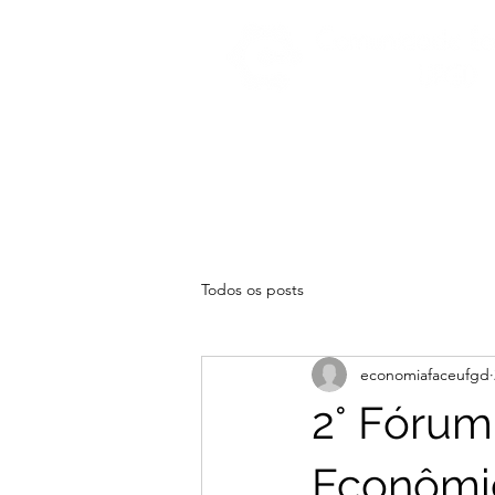
Todos os posts
economiafaceufgd
2° Fórum
Econômic